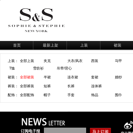
首页
最新上架
上装
裙装
上装：
全部上装
夹克
大衣/风衣
西装
马甲
T恤
雪纺衫
吊带/背心
裙装：
全部裙装
半裙
连衣裙
套裙
婚纱
裤装：
全部裤装
短裤
长裤
连体裤
配饰：
全部配饰
帽子
手套
饰品
围巾
订阅电子报