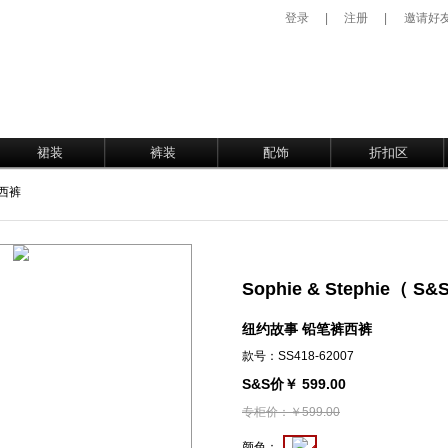
登录
|
注册
|
邀请好
裙装
裤装
配饰
折扣区
裤西裤
Sophie & Stephie（ 
纽约故事 铅笔裤西裤
款号：SS418-62007
S&S价￥ 599.00
专柜价：￥599.00
颜色：