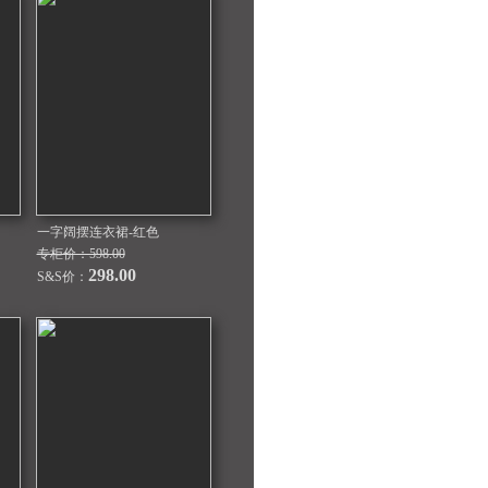
一字阔摆连衣裙-红色
专柜价：598.00
298.00
S&S价：