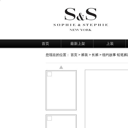
首页
最新上架
上装
您现在的位置：
首页
>
裤装
>
长裤
> 纽约故事 铅笔