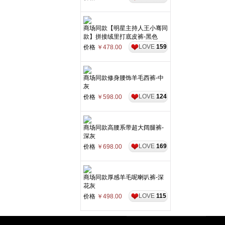
商场同款【明星主持人王小骞同
款】拼接绒里打底皮裤-黑色
LOVE
159
价格
￥478.00
商场同款修身腰饰羊毛西裤-中
灰
LOVE
124
价格
￥598.00
商场同款高腰系带超大阔腿裤-
深灰
LOVE
169
价格
￥698.00
商场同款厚感羊毛呢喇叭裤-深
花灰
LOVE
115
价格
￥498.00