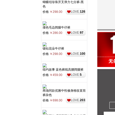
蝴蝶结珍珠开叉弹力七分裤-黑
色
LOVE
126
价格
￥298.00
撞色毛边阔腿牛仔裤
LOVE
97
价格
￥286.00
镶钻花朵牛仔裤
LOVE
100
价格
￥298.00
纽约故事 蓝色裤线高腰阔腿裤
LOVE
5
价格
￥459.00
商场同款优雅中性修身格纹直筒
裤杂色
LOVE
203
价格
￥698.00