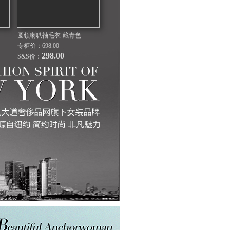
圆领喇叭袖毛衣-藏青色
专柜价：698.00
298.00
S&S价：