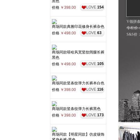
黑色
LOVE
154
价格
￥398.00
V领拼
商场同款典雅印花修身长裤杂色
专柜价：3
LOVE
63
价格
￥498.00
S&S价
商场同款嘻哈风宽竖纹阔腿长裤
黑色
LOVE
105
价格
￥498.00
商场同款竖条纹弹力长裤本白色
LOVE
116
价格
￥398.00
商场同款竖条纹弹力长裤黑色
LOVE
173
价格
￥398.00
商场同款【明星同款】仿皮镶饰
紧身长裤-黑色