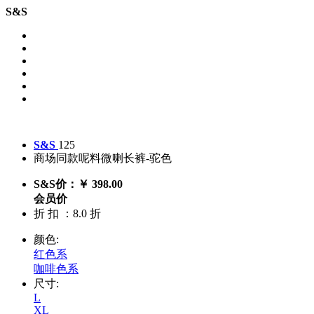
S&S
S&S
125
商场同款呢料微喇长裤-驼色
S&S价：￥ 398.00
会员价
折 扣 ：8.0 折
颜色:
红色系
咖啡色系
尺寸:
L
XL