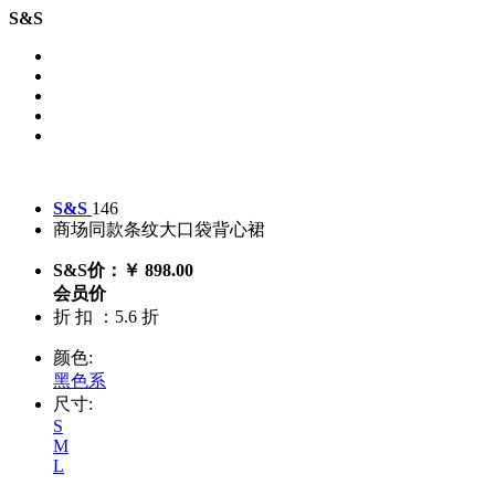
S&S
S&S
146
商场同款条纹大口袋背心裙
S&S价：￥ 898.00
会员价
折 扣 ：5.6 折
颜色:
黑色系
尺寸:
S
M
L