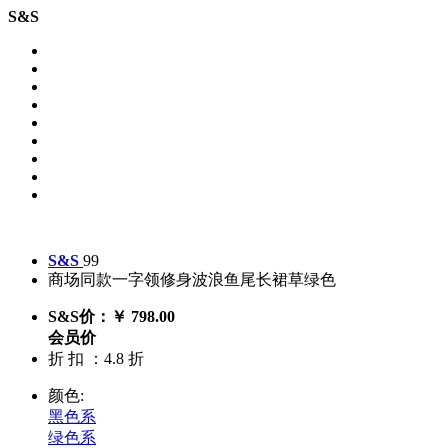
S&S
S&S
99
商场同款一字领修身波浪鱼尾长裙草绿色
S&S价：￥ 798.00
会员价
折 扣 ：4.8 折
颜色:
黑色系
绿色系