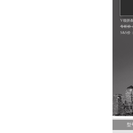
V领拼
专柜价：3
S&S价
型