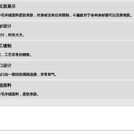
1正反面展示
羊毛羊绒面料柔软亲肤，对身材没有任何限制，斗篷款对于各种身材都可以完美驾驭。
2开衫设计
设计，时尚大方。
3手工缝制
实，工艺非常的精致。
4袖口设计
袖口由一根结实绳线连接，非常帅气。
5精选面料
羊毛羊绒面料，柔软亲肤。