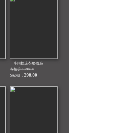
一字阔摆连衣裙-红色
专柜价：598.00
298.00
S&S价：