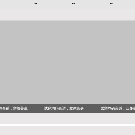
--
--
--
码合适，穿着美观
试穿均码合适，立体合身
试穿均码合适，凸显