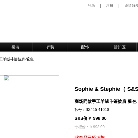
登录
|
注册
|
邀请好
裙装
裤装
配饰
折扣区
手工羊绒斗篷披肩-驼色
Sophie & Stephie（ 
商场同款手工羊绒斗篷披肩-驼色
款号：SS415-41010
S&S价￥ 998.00
专柜价：￥998.00
此产品已经下架