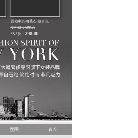
圆领喇叭袖毛衣-藏青色
专柜价：698.00
298.00
S&S价：
腰围
衣长