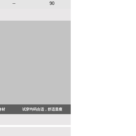
--
90
身材
试穿均码合适，舒适显瘦