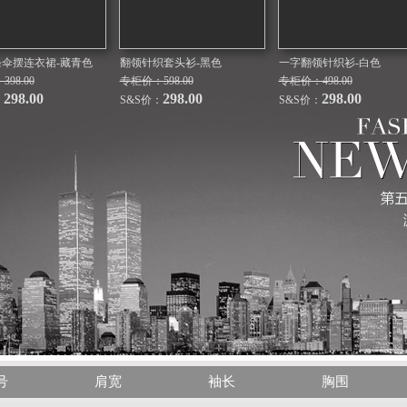
条伞摆连衣裙-藏青色
翻领针织套头衫-黑色
一字翻领针织衫-白色
98.00
专柜价：598.00
专柜价：498.00
298.00
298.00
298.00
：
S&S价：
S&S价：
号
肩宽
袖长
胸围