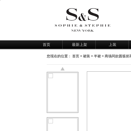
首页
最新上架
上装
您现在的位置：
首页
>
裙装
>
半裙
> 商场同款圆弧状