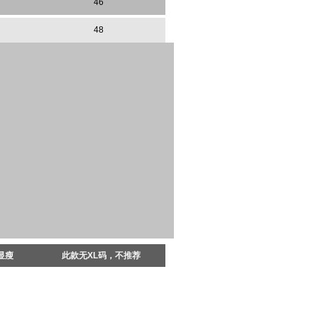
46
48
显瘦
此款无XL码，不推荐