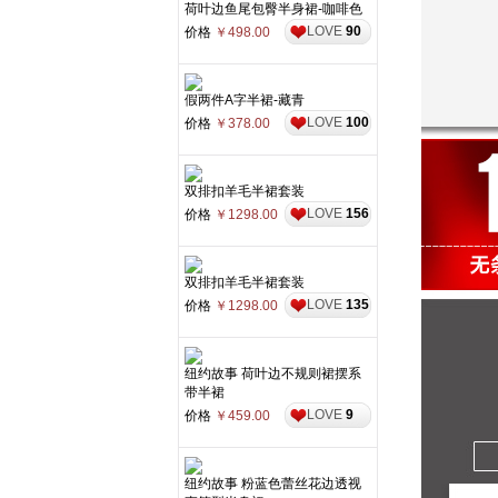
荷叶边鱼尾包臀半身裙-咖啡色
LOVE
90
价格
￥498.00
假两件A字半裙-藏青
LOVE
100
价格
￥378.00
双排扣羊毛半裙套装
LOVE
156
价格
￥1298.00
双排扣羊毛半裙套装
LOVE
135
价格
￥1298.00
纽约故事 荷叶边不规则裙摆系
带半裙
LOVE
9
价格
￥459.00
纽约故事 粉蓝色蕾丝花边透视