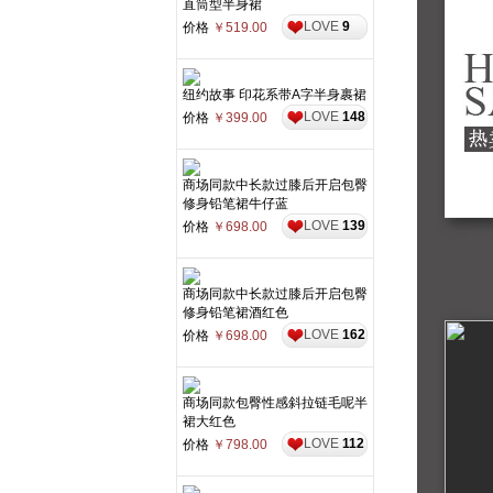
直筒型半身裙
LOVE
9
价格
￥519.00
纽约故事 印花系带A字半身裹裙
LOVE
148
价格
￥399.00
商场同款中长款过膝后开启包臀
修身铅笔裙牛仔蓝
LOVE
139
价格
￥698.00
商场同款中长款过膝后开启包臀
修身铅笔裙酒红色
LOVE
162
价格
￥698.00
商场同款包臀性感斜拉链毛呢半
裙大红色
LOVE
112
价格
￥798.00