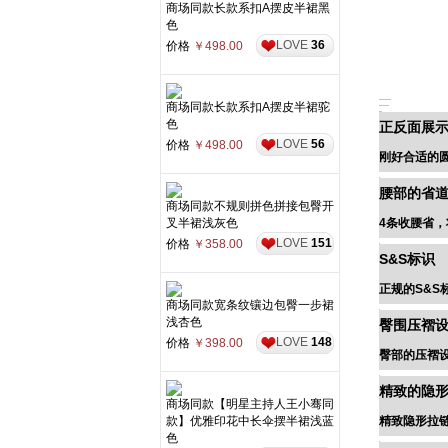
商场同款长款系扣A摆皮半裙黑
色
LOVE
36
价格
￥498.00
商场同款长款系扣A摆皮半裙驼
色
正反面展
LOVE
56
价格
￥498.00
刚好合适的
腰部的省
商场同款不规则拼色拼接包臀开
叉半裙浅灰色
4条收腰省
LOVE
151
价格
￥358.00
S&S标识
正规的S&S
商场同款宽条纹镶边包臀一步裙
浅杏色
臀围压褶
LOVE
148
价格
￥398.00
臀部的压褶
精致的隐
商场同款【明星主持人王小骞同
款】优雅印花中长伞摆半裙浅蓝
精致隐形拉
色