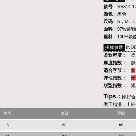
款号：
SS314-1
颜色：
黑色
尺码：
S，M，L
面料：
97%聚酯
里料：
100%聚
指标参数
IND
柔软程度：
柔
厚度指数：
超
适合季节：
春
弹性指数：
无
版型指数：
紧
Tips：
刚好合
做工精湛，上班
型号
腰围
臀围
S
68
88