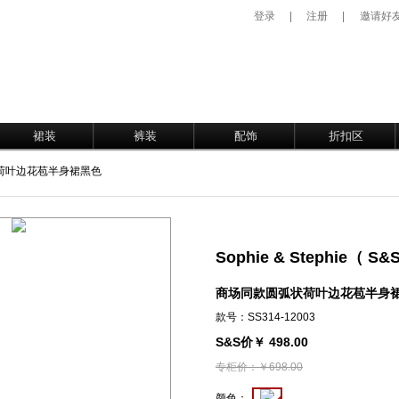
登录
|
注册
|
邀请好
裙装
裤装
配饰
折扣区
荷叶边花苞半身裙黑色
Sophie & Stephie（ 
商场同款圆弧状荷叶边花苞半身
款号：SS314-12003
S&S价￥ 498.00
专柜价：￥698.00
颜色：