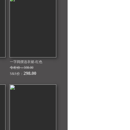
一字阔摆连衣裙-红色
专柜价：598.00
298.00
S&S价：