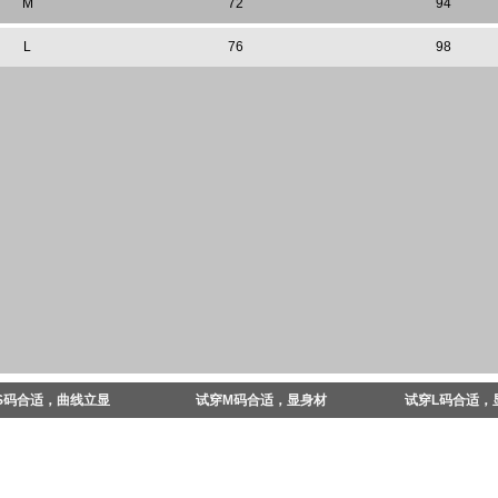
M
72
94
L
76
98
S码合适，曲线立显
试穿M码合适，显身材
试穿L码合适，