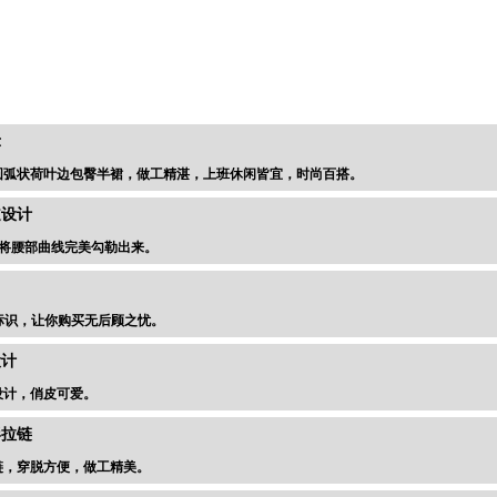
刚好合适的圆弧状荷叶边包臀半裙，做工精
示
圆弧状荷叶边包臀半裙，做工精湛，上班休闲皆宜，时尚百搭。
道设计
，将腰部曲线完美勾勒出来。
标识，让你购买无后顾之忧。
设计
设计，俏皮可爱。
形拉链
链，穿脱方便，做工精美。