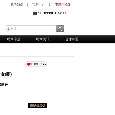
友
|
我的S&S
|
帮助中心
|
下载手机版
SHOPPING BAG >>
时尚专题
时尚资讯
合作加盟
LOVE
127
S&S女装）
裙黑色