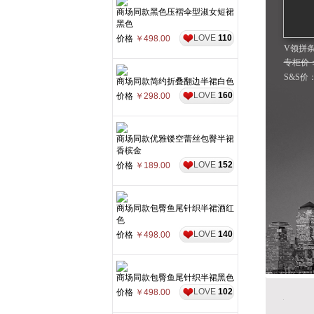
商场同款黑色压褶伞型淑女短裙
黑色
LOVE
110
价格
￥498.00
V领拼
专柜价：3
S&S价
商场同款简约折叠翻边半裙白色
LOVE
160
价格
￥298.00
商场同款优雅镂空蕾丝包臀半裙
香槟金
LOVE
152
价格
￥189.00
商场同款包臀鱼尾针织半裙酒红
色
LOVE
140
价格
￥498.00
商场同款包臀鱼尾针织半裙黑色
LOVE
102
价格
￥498.00