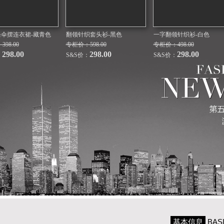
条伞摆连衣裙-藏青色
翻领针织套头衫-黑色
一字翻领针织衫-白色
98.00
专柜价：598.00
专柜价：498.00
298.00
298.00
298.00
：
S&S价：
S&S价：
基本信息
BAS