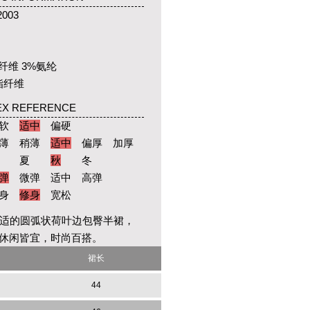
2003
纤维 3%氨纶
酯纤维
EX REFERENCE
软
适中
偏硬
薄
稍薄
适中
偏厚
加厚
夏
秋
冬
弹
微弹
适中
高弹
身
修身
宽松
适的圆弧状荷叶边包臀半裙，
休闲皆宜，时尚百搭。
裙长
44