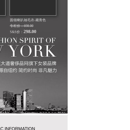
圆领喇叭袖毛衣-藏青色
专柜价：698.00
298.00
S&S价：
IC INFORMATION